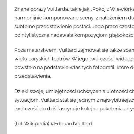
Znane obrazy Vuillarda, takie jak „Pokój z Wiewiórk
harmonijnie komponowane sceny, z nałożeniem duż
subtelne przedstawienie postaci. Jego prace częst
pointylistyczna nadawała kompozycjom głębokości 
Poza malarstwem, Vuillard zajmował się także sceno
wielu paryskich teatrów. W jego twórczości widoczna
powstało na podstawie własnych fotografii, które 
przedstawienia.
Dzięki swojej umiejętności uchwycenia ulotności ch
sytuacjom, Vuillard stał się jednym z najwybitniejszy
twórczość do dziś fascynuje kolejne pokolenia art
(fot. Wikipedia) #ÉdouardVuillard