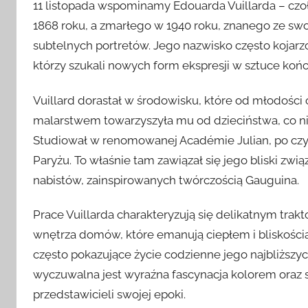
11 listopada wspominamy Édouarda Vuillarda – czo
1868 roku, a zmarłego w 1940 roku, znanego ze s
subtelnych portretów. Jego nazwisko często kojarz
którzy szukali nowych form ekspresji w sztuce końc
Vuillard dorastał w środowisku, które od młodości
malarstwem towarzyszyła mu od dzieciństwa, co nie
Studiował w renomowanej Académie Julian, po cz
Paryżu. To właśnie tam zawiązał się jego bliski zwią
nabistów, zainspirowanych twórczością Gauguina.
Prace Vuillarda charakteryzują się delikatnym trakt
wnętrza domów, które emanują ciepłem i bliskością.
często pokazujące życie codzienne jego najbliższych
wyczuwalna jest wyraźna fascynacja kolorem oraz 
przedstawicieli swojej epoki.