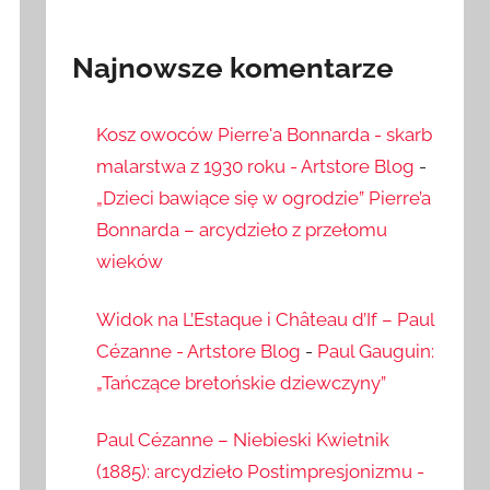
Najnowsze komentarze
Kosz owoców Pierre'a Bonnarda - skarb
malarstwa z 1930 roku - Artstore Blog
-
„Dzieci bawiące się w ogrodzie” Pierre’a
Bonnarda – arcydzieło z przełomu
wieków
Widok na L’Estaque i Château d’If – Paul
Cézanne - Artstore Blog
-
Paul Gauguin:
„Tańczące bretońskie dziewczyny”
Paul Cézanne – Niebieski Kwietnik
(1885): arcydzieło Postimpresjonizmu -