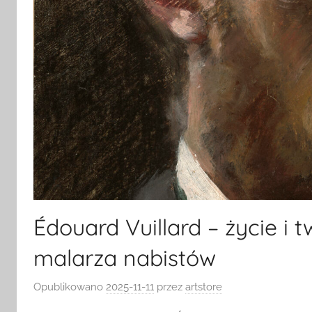
Édouard Vuillard – życie i 
malarza nabistów
Opublikowano
2025-11-11
przez
artstore