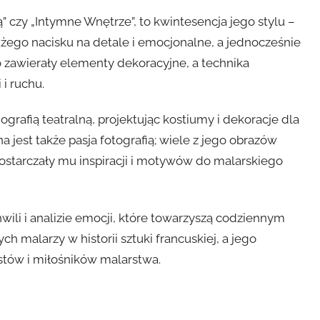
ą” czy „Intymne Wnętrze”, to kwintesencja jego stylu –
ego nacisku na detale i emocjonalne, a jednocześnie
o zawierały elementy dekoracyjne, a technika
i ruchu.
grafią teatralną, projektując kostiumy i dekoracje dla
 jest także pasja fotografią; wiele z jego obrazów
dostarczały mu inspiracji i motywów do malarskiego
wili i analizie emocji, które towarzyszą codziennym
ch malarzy w historii sztuki francuskiej, a jego
ystów i miłośników malarstwa.