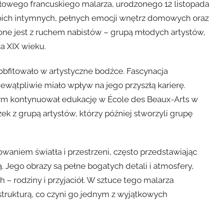
łowego francuskiego malarza, urodzonego 12 listopada
woich intymnych, pełnych emocji wnętrz domowych oraz
one jest z ruchem nabistów – grupą młodych artystów,
a XIX wieku.
 obfitowało w artystyczne bodźce. Fascynacja
wątpliwie miało wpływ na jego przyszłą karierę.
ym kontynuował edukację w École des Beaux-Arts w
zek z grupą artystów, którzy później stworzyli grupę
owaniem światła i przestrzeni, często przedstawiając
 Jego obrazy są pełne bogatych detali i atmosfery,
 – rodziny i przyjaciół. W sztuce tego malarza
strukturą, co czyni go jednym z wyjątkowych