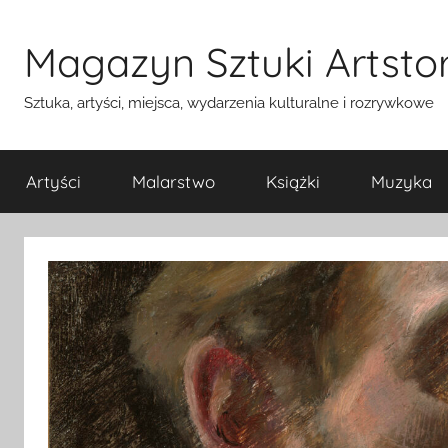
Przejdź
do
Magazyn Sztuki Artstor
treści
Sztuka, artyści, miejsca, wydarzenia kulturalne i rozrywkowe
Artyści
Malarstwo
Książki
Muzyka