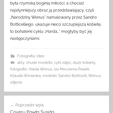
była rzymską boginią miłości, a chociaż
najsłynniejszy obraz ją przedstawiający, czyli
„Narodziny Wenus” namalowany przez Sandro
Botticelliego, ukazuje nieco szczuplejszą kobietę,
to bohaterki cyklu „Harda…” mogłyby być jej
następczyniami.
Fotografia
,
Idee
akty
,
chude modelki
,
cykl zdjęć
,
duże kobiety
,
fotografie
,
Harda Wenus
,
Iza Moczarna-Pasiek
,
Klaudia Winiarska
,
modelki
,
Sandro Botticelli
,
Wenus
,
zdjęcia
Nawigacja
Poprzedni wpis
wpisu
Covery Pawła Susida