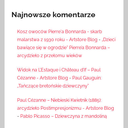
Najnowsze komentarze
Kosz owoców Pierre'a Bonnarda - skarb
malarstwa z 1930 roku - Artstore Blog
-
„Dzieci
bawiące się w ogrodzie” Pierre’a Bonnarda –
arcydzieło z przełomu wieków
Widok na L’Estaque i Château d’If – Paul
Cézanne - Artstore Blog
-
Paul Gauguin:
„Tańczące bretońskie dziewczyny”
Paul Cézanne – Niebieski Kwietnik (1885):
arcydzieło Postimpresjonizmu - Artstore Blog
-
Pablo Picasso – Dziewczyna z mandoliną