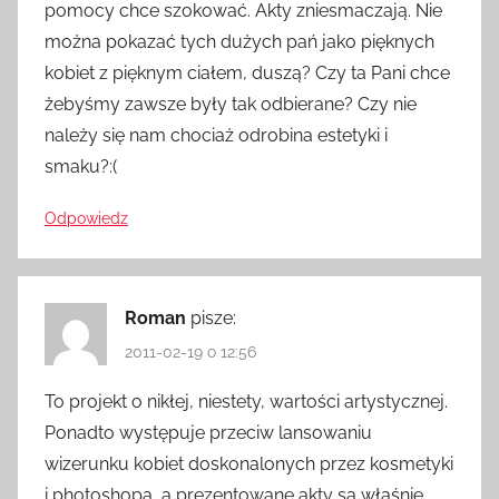
pomocy chce szokować. Akty zniesmaczają. Nie
można pokazać tych dużych pań jako pięknych
kobiet z pięknym ciałem, duszą? Czy ta Pani chce
żebyśmy zawsze były tak odbierane? Czy nie
należy się nam chociaż odrobina estetyki i
smaku?:(
Odpowiedz
Roman
pisze:
2011-02-19 o 12:56
To projekt o nikłej, niestety, wartości artystycznej.
Ponadto występuje przeciw lansowaniu
wizerunku kobiet doskonalonych przez kosmetyki
i photoshopa, a prezentowane akty są właśnie