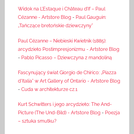
Widok na L’Estaque i Château d’If – Paul
Cézanne - Artstore Blog
-
Paul Gauguin:
„Tańczące bretońskie dziewczyny”
Paul Cézanne – Niebieski Kwietnik (1885):
arcydzieło Postimpresjonizmu - Artstore Blog
-
Pablo Picasso – Dziewczyna z mandoliną
Fascynujący świat Giorgio de Chirico: „Piazza
d'Italia” w Art Gallery of Ontario - Artstore Blog
-
Cuda w architekturze cz.1
Kurt Schwitters i jego arcydzieło: The And-
Picture (The Und-Bild) - Artstore Blog
-
Poezja
– sztuka smutku?