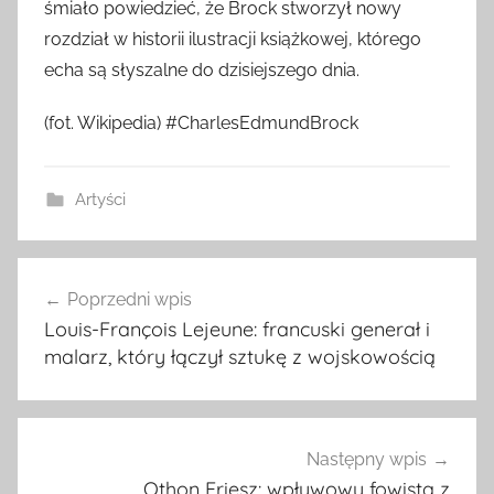
śmiało powiedzieć, że Brock stworzył nowy
rozdział w historii ilustracji książkowej, którego
echa są słyszalne do dzisiejszego dnia.
(fot. Wikipedia) #CharlesEdmundBrock
Artyści
Nawigacja
Poprzedni wpis
wpisu
Louis-François Lejeune: francuski generał i
malarz, który łączył sztukę z wojskowością
Następny wpis
Othon Friesz: wpływowy fowista z