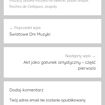
muzycy
,
polska muzyka na świecie
,
polski zespół
,
Roches de Celtiques
,
zespoły
Nawigacja
Poprzedni wpis
wpisu
Światowe Dni Muzyki
Następny wpis
Akt jako gatunek artystyczny – część
pierwsza
Dodaj komentarz
Twój adres email nie zostanie opublikowany.