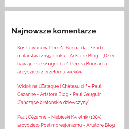
Najnowsze komentarze
Kosz owoców Pierre'a Bonnarda - skarb
malarstwa z 1930 roku - Artstore Blog
-
„Dzieci
bawiące się w ogrodzie” Pierre’a Bonnarda –
arcydzieło z przełomu wieków
Widok na L’Estaque i Château d’If – Paul
Cézanne - Artstore Blog
-
Paul Gauguin:
„Tańczące bretońskie dziewczyny”
Paul Cézanne – Niebieski Kwietnik (1885):
arcydzieło Postimpresjonizmu - Artstore Blog