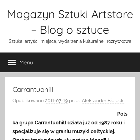
Przejdź
Magazyn Sztuki Artstore
do
treści
– Blog o sztuce
Sztuka, artyści, miejsca, wydarzenia kulturalne i rozrywkowe
Menu
Carrantuohill
Opublikowano
2011-07-19
przez
Aleksander Bielecki
Pols
ka grupa Carrantuohill działa już od 1987 roku i
specjalizuje się w graniu muzyki celtyckiej.