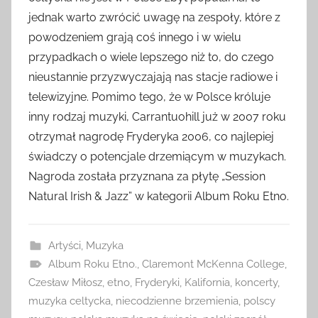
jednak warto zwrócić uwagę na zespoły, które z
powodzeniem grają coś innego i w wielu
przypadkach o wiele lepszego niż to, do czego
nieustannie przyzwyczajają nas stacje radiowe i
telewizyjne. Pomimo tego, że w Polsce króluje
inny rodzaj muzyki, Carrantuohill już w 2007 roku
otrzymał nagrodę Fryderyka 2006, co najlepiej
świadczy o potencjale drzemiącym w muzykach.
Nagroda została przyznana za płytę „Session
Natural Irish & Jazz” w kategorii Album Roku Etno.
Artyści
,
Muzyka
Album Roku Etno.
,
Claremont McKenna College
,
Czesław Miłosz
,
etno
,
Fryderyki
,
Kalifornia
,
koncerty
,
muzyka celtycka
,
niecodzienne brzemienia
,
polscy