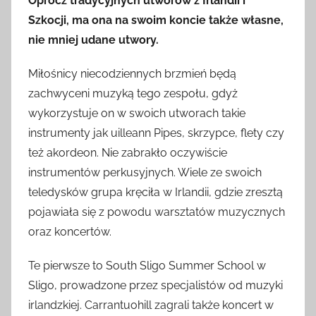
Oprócz tradycyjnych utworów z Irlandii i
Szkocji, ma ona na swoim koncie także własne,
nie mniej udane utwory.
Miłośnicy niecodziennych brzmień będą
zachwyceni muzyką tego zespołu, gdyż
wykorzystuje on w swoich utworach takie
instrumenty jak uilleann Pipes, skrzypce, flety czy
też akordeon. Nie zabrakło oczywiście
instrumentów perkusyjnych. Wiele ze swoich
teledysków grupa kręciła w Irlandii, gdzie zresztą
pojawiała się z powodu warsztatów muzycznych
oraz koncertów.
Te pierwsze to South Sligo Summer School w
Sligo, prowadzone przez specjalistów od muzyki
irlandzkiej. Carrantuohill zagrali także koncert w