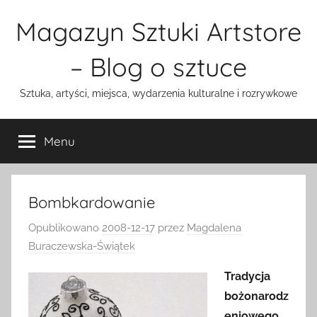
Przejdź
Magazyn Sztuki Artstore
do
treści
– Blog o sztuce
Sztuka, artyści, miejsca, wydarzenia kulturalne i rozrywkowe
Menu
Bombkardowanie
Opublikowano
2008-12-17
przez
Magdalena
Buraczewska-Świątek
Tradycja
bożonarodz
eniowego