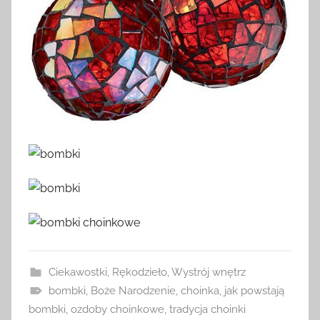
Ciekawostki
,
Rękodzieło
,
Wystrój wnętrz
bombki
,
Boże Narodzenie
,
choinka
,
jak powstają
bombki
,
ozdoby choinkowe
,
tradycja choinki