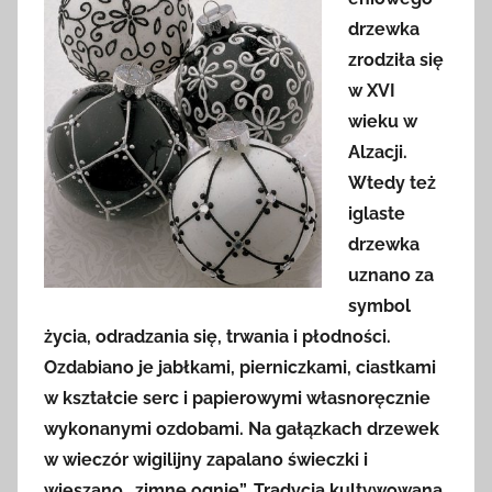
drzewka
zrodziła się
w XVI
wieku w
Alzacji.
Wtedy też
iglaste
drzewka
uznano za
symbol
życia, odradzania się, trwania i płodności.
Ozdabiano je jabłkami, pierniczkami, ciastkami
w kształcie serc i papierowymi własnoręcznie
wykonanymi ozdobami. Na gałązkach drzewek
w wieczór wigilijny zapalano świeczki i
wieszano „zimne ognie”. Tradycja kultywowana