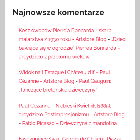
Najnowsze komentarze
Kosz owoców Pierre'a Bonnarda - skarb
malarstwa z 1930 roku - Artstore Blog
-
„Dzieci
bawiące się w ogrodzie” Pierre’a Bonnarda –
arcydzieło z przełomu wieków
Widok na L’Estaque i Château d’If – Paul
Cézanne - Artstore Blog
-
Paul Gauguin:
„Tańczące bretońskie dziewczyny”
Paul Cézanne – Niebieski Kwietnik (1885):
arcydzieło Postimpresjonizmu - Artstore Blog
-
Pablo Picasso – Dziewczyna z mandoliną
Fascynujący świat Giorgio de Chirico: „Piazza