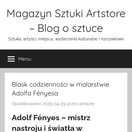
Przejdź
Magazyn Sztuki Artstore
do
treści
– Blog o sztuce
Sztuka, artyści, miejsca, wydarzenia kulturalne i rozrywkowe
Menu
Blask codzienności w malarstwie
Adolfa Fényesa
Opublikowano
2025-04-29
przez
artstore
Adolf Fényes – mistrz
nastroju i światła w