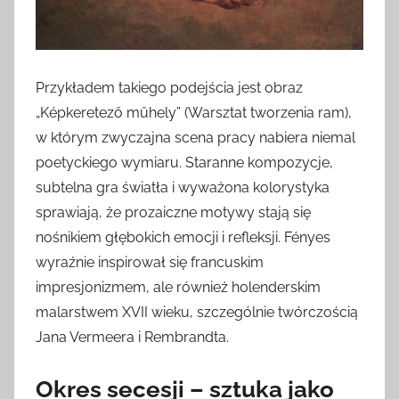
Przykładem takiego podejścia jest obraz
„Képkeretező műhely” (Warsztat tworzenia ram),
w którym zwyczajna scena pracy nabiera niemal
poetyckiego wymiaru. Staranne kompozycje,
subtelna gra światła i wyważona kolorystyka
sprawiają, że prozaiczne motywy stają się
nośnikiem głębokich emocji i refleksji. Fényes
wyraźnie inspirował się francuskim
impresjonizmem, ale również holenderskim
malarstwem XVII wieku, szczególnie twórczością
Jana Vermeera i Rembrandta.
Okres secesji – sztuka jako