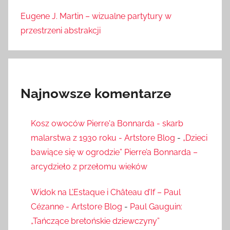
Eugene J. Martin – wizualne partytury w
przestrzeni abstrakcji
Najnowsze komentarze
Kosz owoców Pierre'a Bonnarda - skarb
malarstwa z 1930 roku - Artstore Blog
-
„Dzieci
bawiące się w ogrodzie” Pierre’a Bonnarda –
arcydzieło z przełomu wieków
Widok na L’Estaque i Château d’If – Paul
Cézanne - Artstore Blog
-
Paul Gauguin:
„Tańczące bretońskie dziewczyny”