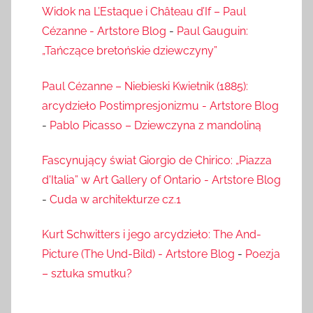
Widok na L’Estaque i Château d’If – Paul
Cézanne - Artstore Blog
-
Paul Gauguin:
„Tańczące bretońskie dziewczyny”
Paul Cézanne – Niebieski Kwietnik (1885):
arcydzieło Postimpresjonizmu - Artstore Blog
-
Pablo Picasso – Dziewczyna z mandoliną
Fascynujący świat Giorgio de Chirico: „Piazza
d'Italia” w Art Gallery of Ontario - Artstore Blog
-
Cuda w architekturze cz.1
Kurt Schwitters i jego arcydzieło: The And-
Picture (The Und-Bild) - Artstore Blog
-
Poezja
– sztuka smutku?