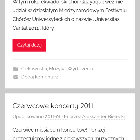
W tym roku ekwadorski chór Guayaquil weźmie
udział w dziesiątym Międzynarodowym Festiwalu
Chórów Uniwersyteckich o nazwie „Universitas
Cantat 2011”, który
Czytaj dalej
Ciekawostki
,
Muzyka
,
Wydarzenia
Dodaj komentarz
Czerwcowe koncerty 2011
Opublikowano
2011-06-16
przez
Aleksander Bielecki
Czerwiec miesiącem koncertów! Poniżej
prezentujemy jedne z ciekawszych muzycznych