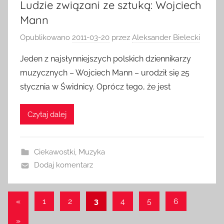
Ludzie związani ze sztuką: Wojciech
Mann
Opublikowano
2011-03-20
przez
Aleksander Bielecki
Jeden z najsłynniejszych polskich dziennikarzy
muzycznych – Wojciech Mann – urodził się 25
stycznia w Świdnicy. Oprócz tego, że jest
Czytaj dalej
Ciekawostki
,
Muzyka
Dodaj komentarz
Stronicowanie
Poprzednie
«
1
2
3
4
5
6
wpisy
wpisów
Następne
»