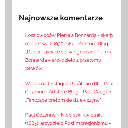
Najnowsze komentarze
Kosz owoców Pierre'a Bonnarda - skarb
malarstwa z 1930 roku - Artstore Blog
-
„Dzieci bawiące się w ogrodzie” Pierre’a
Bonnarda – arcydzieło z przełomu
wieków
Widok na L’Estaque i Château d’If – Paul
Cézanne - Artstore Blog
-
Paul Gauguin:
„Tańczące bretońskie dziewczyny”
Paul Cézanne – Niebieski Kwietnik
(1885): arcydzieło Postimpresjonizmu -