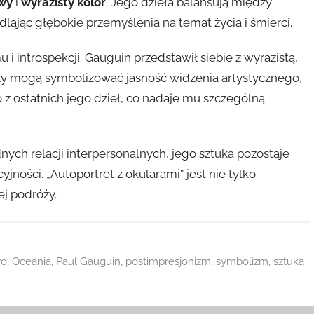
wy
i
wyrazisty kolor
. Jego dzieła balansują między
lając głębokie przemyślenia na temat życia i śmierci.
 i introspekcji. Gauguin przedstawił siebie z wyrazistą,
rzy mogą symbolizować jasność widzenia artystycznego,
o z ostatnich jego dzieł, co nadaje mu szczególną
nych relacji interpersonalnych, jego sztuka pozostaje
ności. „Autoportret z okularami” jest nie tylko
ej podróży.
wo
,
Oceania
,
Paul Gauguin
,
postimpresjonizm
,
symbolizm
,
sztuka