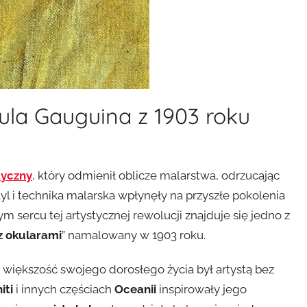
ula Gauguina z 1903 roku
tyczny
, który odmienił oblicze malarstwa, odrzucając
yl i technika malarska wpłynęły na przyszłe pokolenia
m sercu tej artystycznej rewolucji znajduje się jedno z
z okularami
” namalowany w 1903 roku.
z większość swojego dorosłego życia był artystą bez
iti
i innych częściach
Oceanii
inspirowały jego