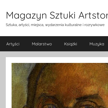
Przejdź
do
Magazyn Sztuki Artstor
treści
Sztuka, artyści, miejsca, wydarzenia kulturalne i rozrywkowe
Artyści
Malarstwo
Książki
Muzyka