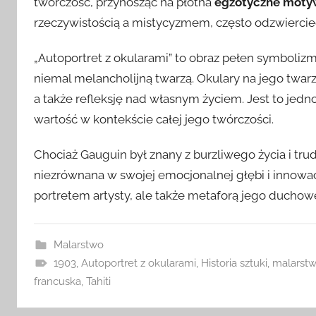
twórczość, przynosząc na płótna
egzotyczne moty
rzeczywistością a mistycyzmem, często odzwiercied
„Autoportret z okularami” to obraz pełen symbolizmu
niemal melancholijną twarzą. Okulary na jego twa
a także refleksję nad własnym życiem. Jest to jedn
wartość w kontekście całej jego twórczości.
Chociaż Gauguin był znany z burzliwego życia i trud
niezrównana w swojej emocjonalnej głębi i innowacyj
portretem artysty, ale także metaforą jego duchow
Malarstwo
1903
,
Autoportret z okularami
,
Historia sztuki
,
malarst
francuska
,
Tahiti